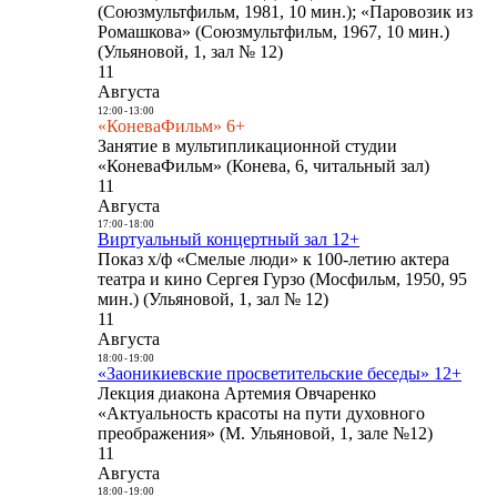
(Союзмультфильм, 1981, 10 мин.); «Паровозик из
Ромашкова» (Союзмультфильм, 1967, 10 мин.)
(Ульяновой, 1, зал № 12)
11
Августа
12:00
-
13:00
«КоневаФильм» 6+
Занятие в мультипликационной студии
«КоневаФильм» (Конева, 6, читальный зал)
11
Августа
17:00
-
18:00
Виртуальный концертный зал 12+
Показ х/ф «Смелые люди» к 100-летию актера
театра и кино Сергея Гурзо (Мосфильм, 1950, 95
мин.) (Ульяновой, 1, зал № 12)
11
Августа
18:00
-
19:00
«Заоникиевские просветительские беседы» 12+
Лекция диакона Артемия Овчаренко
«Актуальность красоты на пути духовного
преображения» (М. Ульяновой, 1, зале №12)
11
Августа
18:00
-
19:00