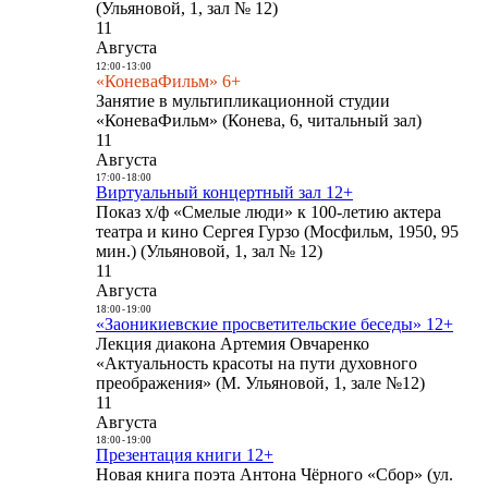
(Ульяновой, 1, зал № 12)
11
Августа
12:00
-
13:00
«КоневаФильм» 6+
Занятие в мультипликационной студии
«КоневаФильм» (Конева, 6, читальный зал)
11
Августа
17:00
-
18:00
Виртуальный концертный зал 12+
Показ х/ф «Смелые люди» к 100-летию актера
театра и кино Сергея Гурзо (Мосфильм, 1950, 95
мин.) (Ульяновой, 1, зал № 12)
11
Августа
18:00
-
19:00
«Заоникиевские просветительские беседы» 12+
Лекция диакона Артемия Овчаренко
«Актуальность красоты на пути духовного
преображения» (М. Ульяновой, 1, зале №12)
11
Августа
18:00
-
19:00
Презентация книги 12+
Новая книга поэта Антона Чёрного «Сбор» (ул.