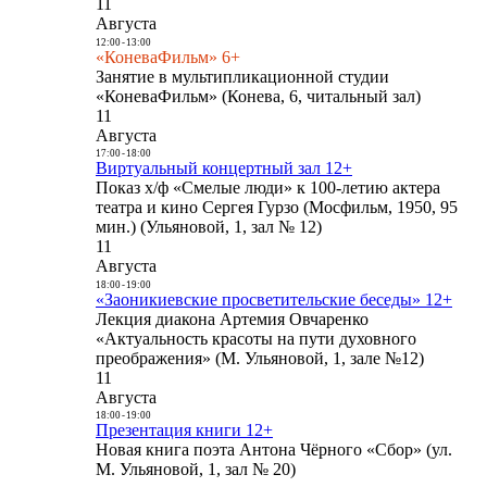
11
Августа
12:00
-
13:00
«КоневаФильм» 6+
Занятие в мультипликационной студии
«КоневаФильм» (Конева, 6, читальный зал)
11
Августа
17:00
-
18:00
Виртуальный концертный зал 12+
Показ х/ф «Смелые люди» к 100-летию актера
театра и кино Сергея Гурзо (Мосфильм, 1950, 95
мин.) (Ульяновой, 1, зал № 12)
11
Августа
18:00
-
19:00
«Заоникиевские просветительские беседы» 12+
Лекция диакона Артемия Овчаренко
«Актуальность красоты на пути духовного
преображения» (М. Ульяновой, 1, зале №12)
11
Августа
18:00
-
19:00
Презентация книги 12+
Новая книга поэта Антона Чёрного «Сбор» (ул.
М. Ульяновой, 1, зал № 20)