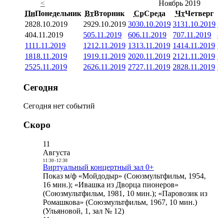
<
Ноябрь 2019
Пн
Понедельник
Вт
Вторник
Ср
Среда
Чт
Четверг
28
28.10.2019
29
29.10.2019
30
30.10.2019
31
31.10.2019
4
04.11.2019
5
05.11.2019
6
06.11.2019
7
07.11.2019
11
11.11.2019
12
12.11.2019
13
13.11.2019
14
14.11.2019
18
18.11.2019
19
19.11.2019
20
20.11.2019
21
21.11.2019
25
25.11.2019
26
26.11.2019
27
27.11.2019
28
28.11.2019
Сегодня
Сегодня нет событий
Скоро
11
Августа
11:30
-
12:30
Виртуальный концертный зал 0+
Показ м/ф «Мойдодыр» (Союзмультфильм, 1954,
16 мин.); «Ивашка из Дворца пионеров»
(Союзмультфильм, 1981, 10 мин.); «Паровозик из
Ромашкова» (Союзмультфильм, 1967, 10 мин.)
(Ульяновой, 1, зал № 12)