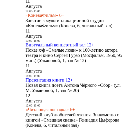
11
Августа
12:00
-
13:00
«КоневаФильм» 6+
Занятие в мультипликационной студии
«КоневаФильм» (Конева, 6, читальный зал)
11
Августа
17:00
-
18:00
Виртуальный концертный зал 12+
Показ х/ф «Смелые люди» к 100-летию актера
театра и кино Сергея Гурзо (Мосфильм, 1950, 95
мин.) (Ульяновой, 1, зал № 12)
11
Августа
18:00
-
19:00
Презентация книги 12+
Новая книга поэта Антона Чёрного «Сбор» (ул.
М. Ульяновой, 1, зал № 20)
12
Августа
12:00
-
13:00
«Читающая лошадка» 6+
Детский клуб любителей чтения. Знакомство с
книгой «Смешная сказка» Геннадия Цыферова
(Конева, 6, читальный зал)