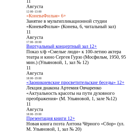
11
Августа
12:00
-
13:00
«КоневаФильм» 6+
Занятие в мультипликационной студии
«КоневаФильм» (Конева, 6, читальный зал)
11
Августа
17:00
-
18:00
Виртуальный концертный зал 12+
Показ х/ф «Смелые люди» к 100-летию актера
театра и кино Сергея Гурзо (Мосфильм, 1950, 95
мин.) (Ульяновой, 1, зал № 12)
11
Августа
18:00
-
19:00
«Заоникиевские просветительские беседы» 12+
Лекция диакона Артемия Овчаренко
«Актуальность красоты на пути духовного
преображения» (М. Ульяновой, 1, зале №12)
11
Августа
18:00
-
19:00
Презентация книги 12+
Новая книга поэта Антона Чёрного «Сбор» (ул.
М. Ульяновой, 1, зал № 20)