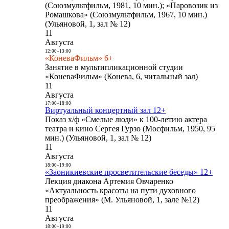
(Союзмультфильм, 1981, 10 мин.); «Паровозик из
Ромашкова» (Союзмультфильм, 1967, 10 мин.)
(Ульяновой, 1, зал № 12)
11
Августа
12:00
-
13:00
«КоневаФильм» 6+
Занятие в мультипликационной студии
«КоневаФильм» (Конева, 6, читальный зал)
11
Августа
17:00
-
18:00
Виртуальный концертный зал 12+
Показ х/ф «Смелые люди» к 100-летию актера
театра и кино Сергея Гурзо (Мосфильм, 1950, 95
мин.) (Ульяновой, 1, зал № 12)
11
Августа
18:00
-
19:00
«Заоникиевские просветительские беседы» 12+
Лекция диакона Артемия Овчаренко
«Актуальность красоты на пути духовного
преображения» (М. Ульяновой, 1, зале №12)
11
Августа
18:00
-
19:00