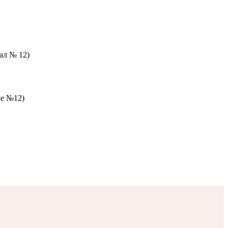
зал № 12)
ле №12)