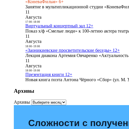
«КоневаФильм» 6+
Занятие в мультипликационной студии «КоневаФиль
11
Августа
17:00
-
18:00
Виртуальный концертный зал 12+
Показ х/ф «Смелые люди» к 100-летию актера театра
11
Августа
18:00
-
19:00
«Заоникиевские просветительские беседы» 12+
Лекция диакона Артемия Овчаренко «Актуальность 
11
Августа
18:00
-
19:00
Презентация книги 12+
Новая книга поэта Антона Чёрного «Сбор» (ул. М. У
Архивы
Архивы
Сложности с получе