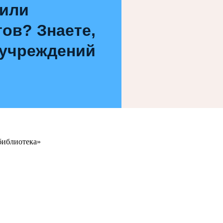
 или
ов? Знаете,
 учреждений
библиотека»