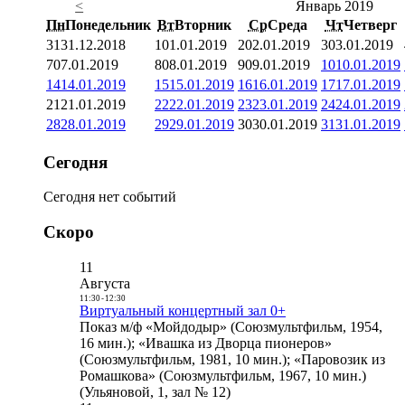
<
Январь 2019
Пн
Понедельник
Вт
Вторник
Ср
Среда
Чт
Четверг
31
31.12.2018
1
01.01.2019
2
02.01.2019
3
03.01.2019
7
07.01.2019
8
08.01.2019
9
09.01.2019
10
10.01.2019
14
14.01.2019
15
15.01.2019
16
16.01.2019
17
17.01.2019
21
21.01.2019
22
22.01.2019
23
23.01.2019
24
24.01.2019
28
28.01.2019
29
29.01.2019
30
30.01.2019
31
31.01.2019
Сегодня
Сегодня нет событий
Скоро
11
Августа
11:30
-
12:30
Виртуальный концертный зал 0+
Показ м/ф «Мойдодыр» (Союзмультфильм, 1954,
16 мин.); «Ивашка из Дворца пионеров»
(Союзмультфильм, 1981, 10 мин.); «Паровозик из
Ромашкова» (Союзмультфильм, 1967, 10 мин.)
(Ульяновой, 1, зал № 12)