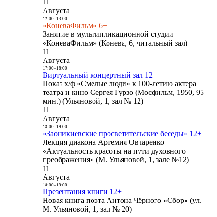
11
Августа
12:00
-
13:00
«КоневаФильм» 6+
Занятие в мультипликационной студии
«КоневаФильм» (Конева, 6, читальный зал)
11
Августа
17:00
-
18:00
Виртуальный концертный зал 12+
Показ х/ф «Смелые люди» к 100-летию актера
театра и кино Сергея Гурзо (Мосфильм, 1950, 95
мин.) (Ульяновой, 1, зал № 12)
11
Августа
18:00
-
19:00
«Заоникиевские просветительские беседы» 12+
Лекция диакона Артемия Овчаренко
«Актуальность красоты на пути духовного
преображения» (М. Ульяновой, 1, зале №12)
11
Августа
18:00
-
19:00
Презентация книги 12+
Новая книга поэта Антона Чёрного «Сбор» (ул.
М. Ульяновой, 1, зал № 20)