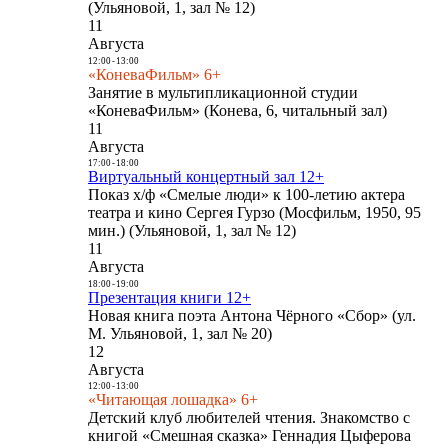
(Ульяновой, 1, зал № 12)
11
Августа
12:00
-
13:00
«КоневаФильм» 6+
Занятие в мультипликационной студии
«КоневаФильм» (Конева, 6, читальный зал)
11
Августа
17:00
-
18:00
Виртуальный концертный зал 12+
Показ х/ф «Смелые люди» к 100-летию актера
театра и кино Сергея Гурзо (Мосфильм, 1950, 95
мин.) (Ульяновой, 1, зал № 12)
11
Августа
18:00
-
19:00
Презентация книги 12+
Новая книга поэта Антона Чёрного «Сбор» (ул.
М. Ульяновой, 1, зал № 20)
12
Августа
12:00
-
13:00
«Читающая лошадка» 6+
Детский клуб любителей чтения. Знакомство с
книгой «Смешная сказка» Геннадия Цыферова