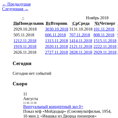
← Предыдущая
Следующая →
<
Ноябрь 2018
Пн
Понедельник
Вт
Вторник
Ср
Среда
Чт
Четверг
29
29.10.2018
30
30.10.2018
31
31.10.2018
1
01.11.2018
5
05.11.2018
6
06.11.2018
7
07.11.2018
8
08.11.2018
12
12.11.2018
13
13.11.2018
14
14.11.2018
15
15.11.2018
19
19.11.2018
20
20.11.2018
21
21.11.2018
22
22.11.2018
26
26.11.2018
27
27.11.2018
28
28.11.2018
29
29.11.2018
Сегодня
Сегодня нет событий
Скоро
11
Августа
11:30
-
12:30
Виртуальный концертный зал 0+
Показ м/ф «Мойдодыр» (Союзмультфильм, 1954,
16 мин.); «Ивашка из Дворца пионеров»