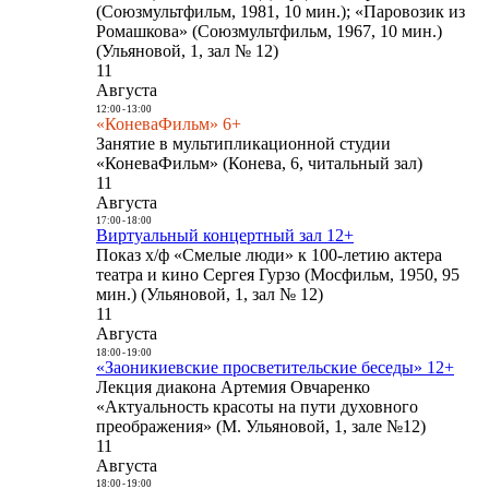
(Союзмультфильм, 1981, 10 мин.); «Паровозик из
Ромашкова» (Союзмультфильм, 1967, 10 мин.)
(Ульяновой, 1, зал № 12)
11
Августа
12:00
-
13:00
«КоневаФильм» 6+
Занятие в мультипликационной студии
«КоневаФильм» (Конева, 6, читальный зал)
11
Августа
17:00
-
18:00
Виртуальный концертный зал 12+
Показ х/ф «Смелые люди» к 100-летию актера
театра и кино Сергея Гурзо (Мосфильм, 1950, 95
мин.) (Ульяновой, 1, зал № 12)
11
Августа
18:00
-
19:00
«Заоникиевские просветительские беседы» 12+
Лекция диакона Артемия Овчаренко
«Актуальность красоты на пути духовного
преображения» (М. Ульяновой, 1, зале №12)
11
Августа
18:00
-
19:00