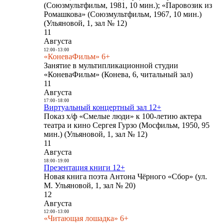
(Союзмультфильм, 1981, 10 мин.); «Паровозик из
Ромашкова» (Союзмультфильм, 1967, 10 мин.)
(Ульяновой, 1, зал № 12)
11
Августа
12:00
-
13:00
«КоневаФильм» 6+
Занятие в мультипликационной студии
«КоневаФильм» (Конева, 6, читальный зал)
11
Августа
17:00
-
18:00
Виртуальный концертный зал 12+
Показ х/ф «Смелые люди» к 100-летию актера
театра и кино Сергея Гурзо (Мосфильм, 1950, 95
мин.) (Ульяновой, 1, зал № 12)
11
Августа
18:00
-
19:00
Презентация книги 12+
Новая книга поэта Антона Чёрного «Сбор» (ул.
М. Ульяновой, 1, зал № 20)
12
Августа
12:00
-
13:00
«Читающая лошадка» 6+