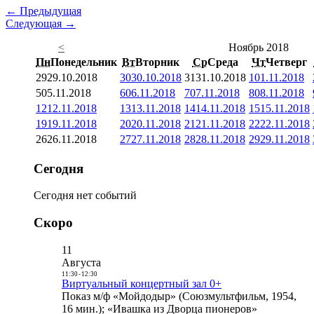
← Предыдущая
Следующая →
<
Ноябрь 2018
Пн
Понедельник
Вт
Вторник
Ср
Среда
Чт
Четверг
29
29.10.2018
30
30.10.2018
31
31.10.2018
1
01.11.2018
5
05.11.2018
6
06.11.2018
7
07.11.2018
8
08.11.2018
12
12.11.2018
13
13.11.2018
14
14.11.2018
15
15.11.2018
19
19.11.2018
20
20.11.2018
21
21.11.2018
22
22.11.2018
26
26.11.2018
27
27.11.2018
28
28.11.2018
29
29.11.2018
Сегодня
Сегодня нет событий
Скоро
11
Августа
11:30
-
12:30
Виртуальный концертный зал 0+
Показ м/ф «Мойдодыр» (Союзмультфильм, 1954,
16 мин.); «Ивашка из Дворца пионеров»