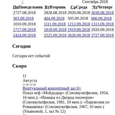
<
Сентябрь 2018
Пн
Понедельник
Вт
Вторник
Ср
Среда
Чт
Четверг
27
27.08.2018
28
28.08.2018
29
29.08.2018
30
30.08.2018
3
03.09.2018
4
04.09.2018
5
05.09.2018
6
06.09.2018
10
10.09.2018
11
11.09.2018
12
12.09.2018
13
13.09.2018
17
17.09.2018
18
18.09.2018
19
19.09.2018
20
20.09.2018
24
24.09.2018
25
25.09.2018
26
26.09.2018
27
27.09.2018
Сегодня
Сегодня нет событий
Скоро
11
Августа
11:30
-
12:30
Виртуальный концертный зал 0+
Показ м/ф «Мойдодыр» (Союзмультфильм, 1954,
16 мин.); «Ивашка из Дворца пионеров»
(Союзмультфильм, 1981, 10 мин.); «Паровозик из
Ромашкова» (Союзмультфильм, 1967, 10 мин.)
(Ульяновой, 1, зал № 12)