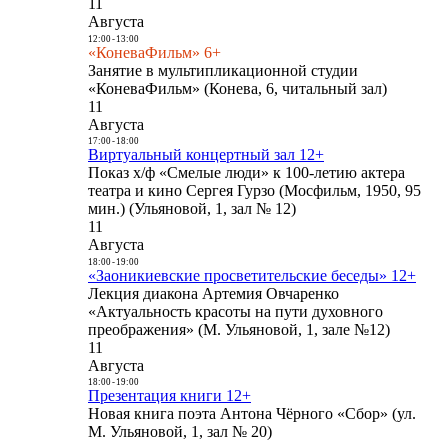
11
Августа
12:00
-
13:00
«КоневаФильм» 6+
Занятие в мультипликационной студии
«КоневаФильм» (Конева, 6, читальный зал)
11
Августа
17:00
-
18:00
Виртуальный концертный зал 12+
Показ х/ф «Смелые люди» к 100-летию актера
театра и кино Сергея Гурзо (Мосфильм, 1950, 95
мин.) (Ульяновой, 1, зал № 12)
11
Августа
18:00
-
19:00
«Заоникиевские просветительские беседы» 12+
Лекция диакона Артемия Овчаренко
«Актуальность красоты на пути духовного
преображения» (М. Ульяновой, 1, зале №12)
11
Августа
18:00
-
19:00
Презентация книги 12+
Новая книга поэта Антона Чёрного «Сбор» (ул.
М. Ульяновой, 1, зал № 20)