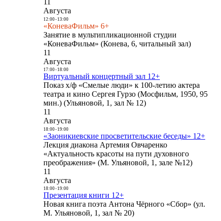
11
Августа
12:00
-
13:00
«КоневаФильм» 6+
Занятие в мультипликационной студии
«КоневаФильм» (Конева, 6, читальный зал)
11
Августа
17:00
-
18:00
Виртуальный концертный зал 12+
Показ х/ф «Смелые люди» к 100-летию актера
театра и кино Сергея Гурзо (Мосфильм, 1950, 95
мин.) (Ульяновой, 1, зал № 12)
11
Августа
18:00
-
19:00
«Заоникиевские просветительские беседы» 12+
Лекция диакона Артемия Овчаренко
«Актуальность красоты на пути духовного
преображения» (М. Ульяновой, 1, зале №12)
11
Августа
18:00
-
19:00
Презентация книги 12+
Новая книга поэта Антона Чёрного «Сбор» (ул.
М. Ульяновой, 1, зал № 20)