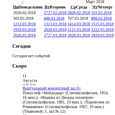
<
Март 2018
Пн
Понедельник
Вт
Вторник
Ср
Среда
Чт
Четверг
26
26.02.2018
27
27.02.2018
28
28.02.2018
1
01.03.2018
5
05.03.2018
6
06.03.2018
7
07.03.2018
8
08.03.2018
12
12.03.2018
13
13.03.2018
14
14.03.2018
15
15.03.2018
19
19.03.2018
20
20.03.2018
21
21.03.2018
22
22.03.2018
26
26.03.2018
27
27.03.2018
28
28.03.2018
29
29.03.2018
Сегодня
Сегодня нет событий
Скоро
11
Августа
11:30
-
12:30
Виртуальный концертный зал 0+
Показ м/ф «Мойдодыр» (Союзмультфильм, 1954,
16 мин.); «Ивашка из Дворца пионеров»
(Союзмультфильм, 1981, 10 мин.); «Паровозик из
Ромашкова» (Союзмультфильм, 1967, 10 мин.)
(Ульяновой, 1, зал № 12)