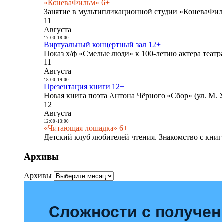
«КоневаФильм» 6+
Занятие в мультипликационной студии «КоневаФиль
11
Августа
17:00
-
18:00
Виртуальный концертный зал 12+
Показ х/ф «Смелые люди» к 100-летию актера театра
11
Августа
18:00
-
19:00
Презентация книги 12+
Новая книга поэта Антона Чёрного «Сбор» (ул. М. У
12
Августа
12:00
-
13:00
«Читающая лошадка» 6+
Детский клуб любителей чтения. Знакомство с книг
Архивы
Архивы
Сложности с получе