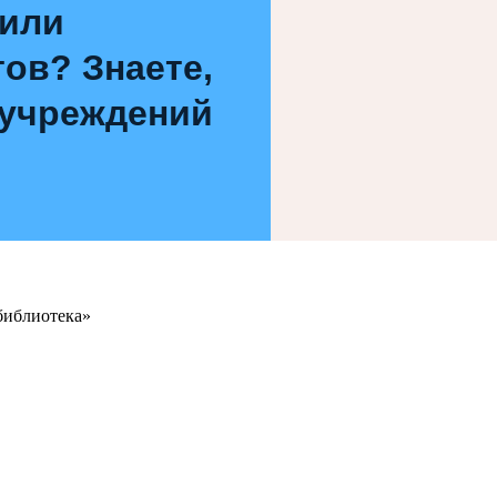
 или
ов? Знаете,
 учреждений
библиотека»