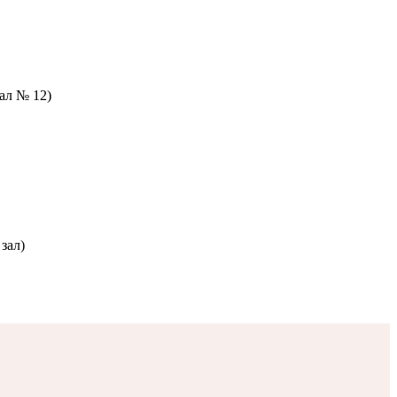
зал № 12)
зал)