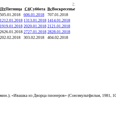
>
Пт
Пятница
Сб
Суббота
Вс
Воскресенье
5
05.01.2018
6
06.01.2018
7
07.01.2018
12
12.01.2018
13
13.01.2018
14
14.01.2018
19
19.01.2018
20
20.01.2018
21
21.01.2018
26
26.01.2018
27
27.01.2018
28
28.01.2018
2
02.02.2018
3
03.02.2018
4
04.02.2018
мин.); «Ивашка из Дворца пионеров» (Союзмультфильм, 1981, 10