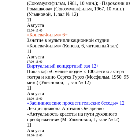
(Союзмультфильм, 1981, 10 мин.); «Паровозик из
Ромашкова» (Союзмультфильм, 1967, 10 мин.)
(Ульяновой, 1, зал № 12)
11
Августа
12:00
-
13:00
«КоневаФильм» 6+
Занятие в мультипликационной студии
«КоневаФильм» (Конева, 6, читальный зал)
11
Августа
17:00
-
18:00
Виртуальный концертный зал 12+
Показ х/ф «Смелые люди» к 100-летию актера
театра и кино Сергея Гурзо (Мосфильм, 1950, 95
мин.) (Ульяновой, 1, зал № 12)
11
Августа
18:00
-
19:00
«Заоникиевские просветительские беседы» 12+
Лекция диакона Артемия Овчаренко
«Актуальность красоты на пути духовного
преображения» (М. Ульяновой, 1, зале №12)
11
Августа
18:00
-
19:00