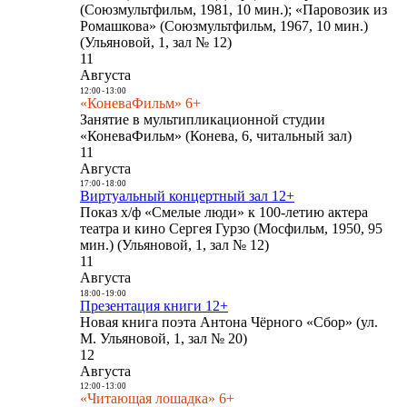
(Союзмультфильм, 1981, 10 мин.); «Паровозик из
Ромашкова» (Союзмультфильм, 1967, 10 мин.)
(Ульяновой, 1, зал № 12)
11
Августа
12:00
-
13:00
«КоневаФильм» 6+
Занятие в мультипликационной студии
«КоневаФильм» (Конева, 6, читальный зал)
11
Августа
17:00
-
18:00
Виртуальный концертный зал 12+
Показ х/ф «Смелые люди» к 100-летию актера
театра и кино Сергея Гурзо (Мосфильм, 1950, 95
мин.) (Ульяновой, 1, зал № 12)
11
Августа
18:00
-
19:00
Презентация книги 12+
Новая книга поэта Антона Чёрного «Сбор» (ул.
М. Ульяновой, 1, зал № 20)
12
Августа
12:00
-
13:00
«Читающая лошадка» 6+