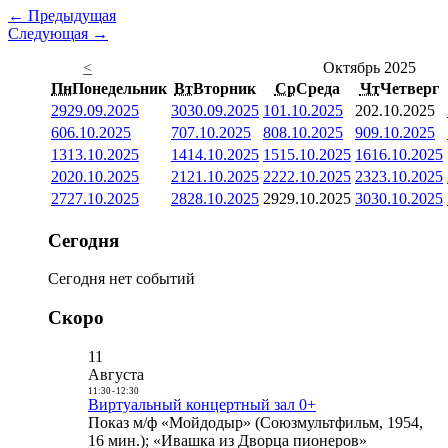
← Предыдущая
Следующая →
<
Октябрь 2025
Пн
Понедельник
Вт
Вторник
Ср
Среда
Чт
Четверг
29
29.09.2025
30
30.09.2025
1
01.10.2025
2
02.10.2025
6
06.10.2025
7
07.10.2025
8
08.10.2025
9
09.10.2025
13
13.10.2025
14
14.10.2025
15
15.10.2025
16
16.10.2025
20
20.10.2025
21
21.10.2025
22
22.10.2025
23
23.10.2025
27
27.10.2025
28
28.10.2025
29
29.10.2025
30
30.10.2025
Сегодня
Сегодня нет событий
Скоро
11
Августа
11:30
-
12:30
Виртуальный концертный зал 0+
Показ м/ф «Мойдодыр» (Союзмультфильм, 1954,
16 мин.); «Ивашка из Дворца пионеров»