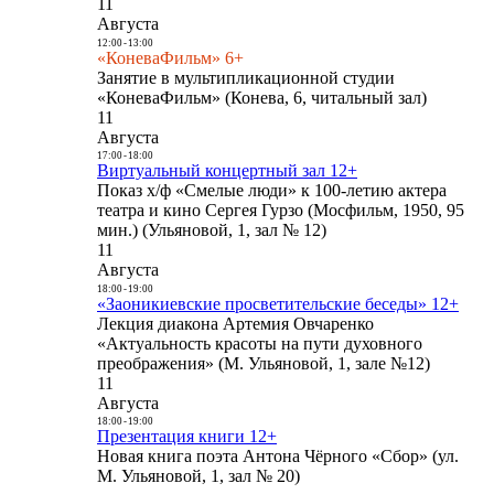
11
Августа
12:00
-
13:00
«КоневаФильм» 6+
Занятие в мультипликационной студии
«КоневаФильм» (Конева, 6, читальный зал)
11
Августа
17:00
-
18:00
Виртуальный концертный зал 12+
Показ х/ф «Смелые люди» к 100-летию актера
театра и кино Сергея Гурзо (Мосфильм, 1950, 95
мин.) (Ульяновой, 1, зал № 12)
11
Августа
18:00
-
19:00
«Заоникиевские просветительские беседы» 12+
Лекция диакона Артемия Овчаренко
«Актуальность красоты на пути духовного
преображения» (М. Ульяновой, 1, зале №12)
11
Августа
18:00
-
19:00
Презентация книги 12+
Новая книга поэта Антона Чёрного «Сбор» (ул.
М. Ульяновой, 1, зал № 20)