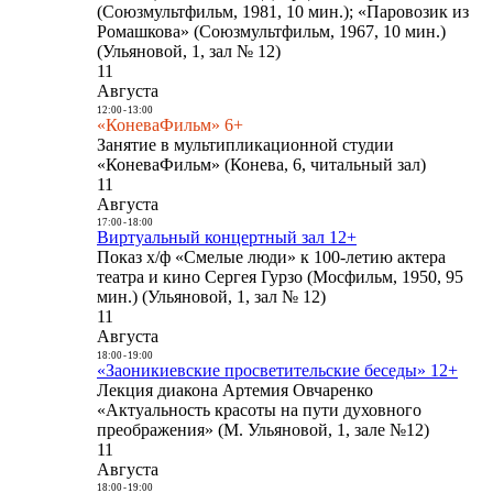
(Союзмультфильм, 1981, 10 мин.); «Паровозик из
Ромашкова» (Союзмультфильм, 1967, 10 мин.)
(Ульяновой, 1, зал № 12)
11
Августа
12:00
-
13:00
«КоневаФильм» 6+
Занятие в мультипликационной студии
«КоневаФильм» (Конева, 6, читальный зал)
11
Августа
17:00
-
18:00
Виртуальный концертный зал 12+
Показ х/ф «Смелые люди» к 100-летию актера
театра и кино Сергея Гурзо (Мосфильм, 1950, 95
мин.) (Ульяновой, 1, зал № 12)
11
Августа
18:00
-
19:00
«Заоникиевские просветительские беседы» 12+
Лекция диакона Артемия Овчаренко
«Актуальность красоты на пути духовного
преображения» (М. Ульяновой, 1, зале №12)
11
Августа
18:00
-
19:00