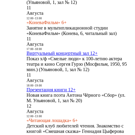
(Ульяновой, 1, зал № 12)
11
Августа
12:00
-
13:00
«КоневаФильм» 6+
Занятие в мультипликационной студии
«КоневаФильм» (Конева, 6, читальный зал)
11
Августа
17:00
-
18:00
Виртуальный концертный зал 12+
Показ х/ф «Смелые люди» к 100-летию актера
театра и кино Сергея Гурзо (Мосфильм, 1950, 95
мин.) (Ульяновой, 1, зал № 12)
11
Августа
18:00
-
19:00
Презентация книги 12+
Новая книга поэта Антона Чёрного «Сбор» (ул.
М. Ульяновой, 1, зал № 20)
12
Августа
12:00
-
13:00
«Читающая лошадка» 6+
Детский клуб любителей чтения. Знакомство с
книгой «Смешная сказка» Геннадия Цыферова