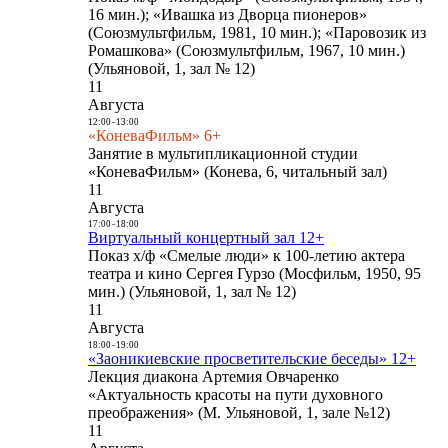
16 мин.); «Ивашка из Дворца пионеров»
(Союзмультфильм, 1981, 10 мин.); «Паровозик из
Ромашкова» (Союзмультфильм, 1967, 10 мин.)
(Ульяновой, 1, зал № 12)
11
Августа
12:00
-
13:00
«КоневаФильм» 6+
Занятие в мультипликационной студии
«КоневаФильм» (Конева, 6, читальный зал)
11
Августа
17:00
-
18:00
Виртуальный концертный зал 12+
Показ х/ф «Смелые люди» к 100-летию актера
театра и кино Сергея Гурзо (Мосфильм, 1950, 95
мин.) (Ульяновой, 1, зал № 12)
11
Августа
18:00
-
19:00
«Заоникиевские просветительские беседы» 12+
Лекция диакона Артемия Овчаренко
«Актуальность красоты на пути духовного
преображения» (М. Ульяновой, 1, зале №12)
11