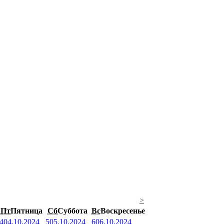
>
Пт
Пятница
Сб
Суббота
Вс
Воскресенье
4
04.10.2024
5
05.10.2024
6
06.10.2024