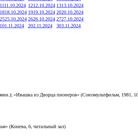
11
11.10.2024
12
12.10.2024
13
13.10.2024
18
18.10.2024
19
19.10.2024
20
20.10.2024
25
25.10.2024
26
26.10.2024
27
27.10.2024
1
01.11.2024
2
02.11.2024
3
03.11.2024
мин.); «Ивашка из Дворца пионеров» (Союзмультфильм, 1981, 10
м» (Конева, 6, читальный зал)