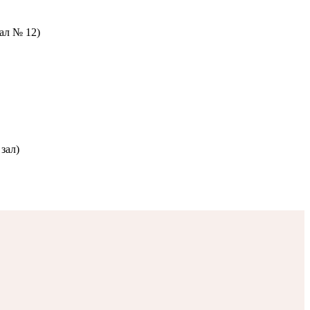
зал № 12)
зал)