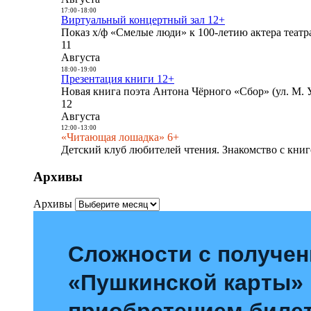
17:00
-
18:00
Виртуальный концертный зал 12+
Показ х/ф «Смелые люди» к 100-летию актера театра
11
Августа
18:00
-
19:00
Презентация книги 12+
Новая книга поэта Антона Чёрного «Сбор» (ул. М. У
12
Августа
12:00
-
13:00
«Читающая лошадка» 6+
Детский клуб любителей чтения. Знакомство с книг
Архивы
Архивы
Сложности с получе
«Пушкинской карты»
приобретением билет