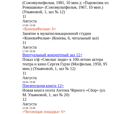
(Союзмультфильм, 1981, 10 мин.); «Паровозик из
Ромашкова» (Союзмультфильм, 1967, 10 мин.)
(Ульяновой, 1, зал № 12)
11
Августа
12:00
-
13:00
«КоневаФильм» 6+
Занятие в мультипликационной студии
«КоневаФильм» (Конева, 6, читальный зал)
11
Августа
17:00
-
18:00
Виртуальный концертный зал 12+
Показ х/ф «Смелые люди» к 100-летию актера
театра и кино Сергея Гурзо (Мосфильм, 1950, 95
мин.) (Ульяновой, 1, зал № 12)
11
Августа
18:00
-
19:00
Презентация книги 12+
Новая книга поэта Антона Чёрного «Сбор» (ул.
М. Ульяновой, 1, зал № 20)
12
Августа
12:00
-
13:00
«Читающая лошадка» 6+