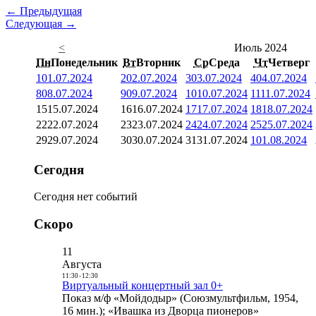
← Предыдущая
Следующая →
<
Июль 2024
Пн
Понедельник
Вт
Вторник
Ср
Среда
Чт
Четверг
1
01.07.2024
2
02.07.2024
3
03.07.2024
4
04.07.2024
8
08.07.2024
9
09.07.2024
10
10.07.2024
11
11.07.2024
15
15.07.2024
16
16.07.2024
17
17.07.2024
18
18.07.2024
22
22.07.2024
23
23.07.2024
24
24.07.2024
25
25.07.2024
29
29.07.2024
30
30.07.2024
31
31.07.2024
1
01.08.2024
Сегодня
Сегодня нет событий
Скоро
11
Августа
11:30
-
12:30
Виртуальный концертный зал 0+
Показ м/ф «Мойдодыр» (Союзмультфильм, 1954,
16 мин.); «Ивашка из Дворца пионеров»