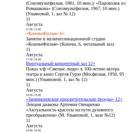
(Союзмультфильм, 1981, 10 мин.); «Паровозик из
Ромашкова» (Союзмультфильм, 1967, 10 мин.)
(Ульяновой, 1, зал № 12)
11
Августа
12:00
-
13:00
«КоневаФильм» 6+
Занятие в мультипликационной студии
«КоневаФильм» (Конева, 6, читальный зал)
11
Августа
17:00
-
18:00
Виртуальный концертный зал 12+
Показ х/ф «Смелые люди» к 100-летию актера
театра и кино Сергея Гурзо (Мосфильм, 1950, 95
мин.) (Ульяновой, 1, зал № 12)
11
Августа
18:00
-
19:00
«Заоникиевские просветительские беседы» 12+
Лекция диакона Артемия Овчаренко
«Актуальность красоты на пути духовного
преображения» (М. Ульяновой, 1, зале №12)
11
Августа
18:00
-
19:00