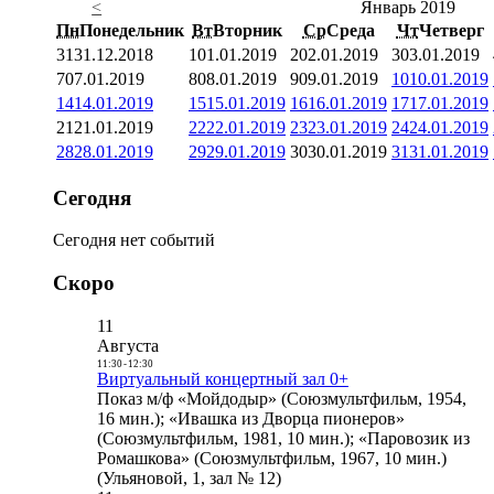
<
Январь 2019
Пн
Понедельник
Вт
Вторник
Ср
Среда
Чт
Четверг
31
31.12.2018
1
01.01.2019
2
02.01.2019
3
03.01.2019
7
07.01.2019
8
08.01.2019
9
09.01.2019
10
10.01.2019
14
14.01.2019
15
15.01.2019
16
16.01.2019
17
17.01.2019
21
21.01.2019
22
22.01.2019
23
23.01.2019
24
24.01.2019
28
28.01.2019
29
29.01.2019
30
30.01.2019
31
31.01.2019
Сегодня
Сегодня нет событий
Скоро
11
Августа
11:30
-
12:30
Виртуальный концертный зал 0+
Показ м/ф «Мойдодыр» (Союзмультфильм, 1954,
16 мин.); «Ивашка из Дворца пионеров»
(Союзмультфильм, 1981, 10 мин.); «Паровозик из
Ромашкова» (Союзмультфильм, 1967, 10 мин.)
(Ульяновой, 1, зал № 12)