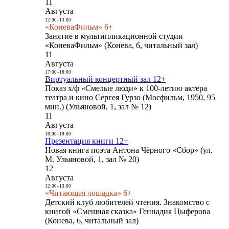
11
Августа
12:00
-
13:00
«КоневаФильм» 6+
Занятие в мультипликационной студии
«КоневаФильм» (Конева, 6, читальный зал)
11
Августа
17:00
-
18:00
Виртуальный концертный зал 12+
Показ х/ф «Смелые люди» к 100-летию актера
театра и кино Сергея Гурзо (Мосфильм, 1950, 95
мин.) (Ульяновой, 1, зал № 12)
11
Августа
18:00
-
19:00
Презентация книги 12+
Новая книга поэта Антона Чёрного «Сбор» (ул.
М. Ульяновой, 1, зал № 20)
12
Августа
12:00
-
13:00
«Читающая лошадка» 6+
Детский клуб любителей чтения. Знакомство с
книгой «Смешная сказка» Геннадия Цыферова
(Конева, 6, читальный зал)