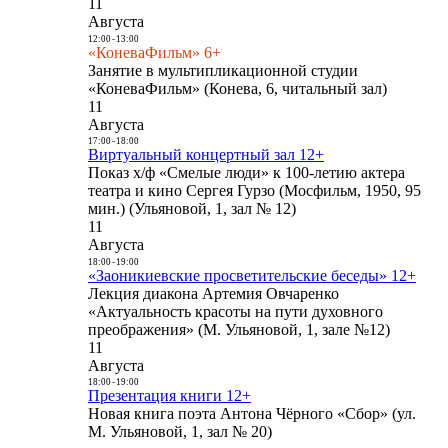
11
Августа
12:00
-
13:00
«КоневаФильм» 6+
Занятие в мультипликационной студии
«КоневаФильм» (Конева, 6, читальный зал)
11
Августа
17:00
-
18:00
Виртуальный концертный зал 12+
Показ х/ф «Смелые люди» к 100-летию актера
театра и кино Сергея Гурзо (Мосфильм, 1950, 95
мин.) (Ульяновой, 1, зал № 12)
11
Августа
18:00
-
19:00
«Заоникиевские просветительские беседы» 12+
Лекция диакона Артемия Овчаренко
«Актуальность красоты на пути духовного
преображения» (М. Ульяновой, 1, зале №12)
11
Августа
18:00
-
19:00
Презентация книги 12+
Новая книга поэта Антона Чёрного «Сбор» (ул.
М. Ульяновой, 1, зал № 20)