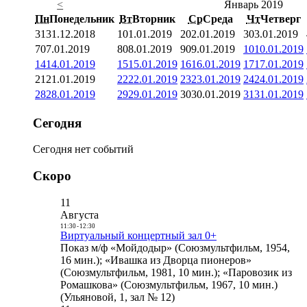
<
Январь 2019
Пн
Понедельник
Вт
Вторник
Ср
Среда
Чт
Четверг
31
31.12.2018
1
01.01.2019
2
02.01.2019
3
03.01.2019
7
07.01.2019
8
08.01.2019
9
09.01.2019
10
10.01.2019
14
14.01.2019
15
15.01.2019
16
16.01.2019
17
17.01.2019
21
21.01.2019
22
22.01.2019
23
23.01.2019
24
24.01.2019
28
28.01.2019
29
29.01.2019
30
30.01.2019
31
31.01.2019
Сегодня
Сегодня нет событий
Скоро
11
Августа
11:30
-
12:30
Виртуальный концертный зал 0+
Показ м/ф «Мойдодыр» (Союзмультфильм, 1954,
16 мин.); «Ивашка из Дворца пионеров»
(Союзмультфильм, 1981, 10 мин.); «Паровозик из
Ромашкова» (Союзмультфильм, 1967, 10 мин.)
(Ульяновой, 1, зал № 12)