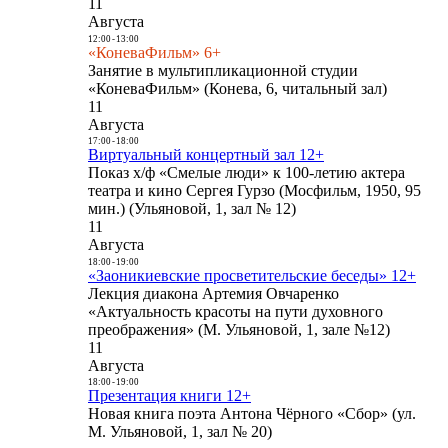
11
Августа
12:00
-
13:00
«КоневаФильм» 6+
Занятие в мультипликационной студии
«КоневаФильм» (Конева, 6, читальный зал)
11
Августа
17:00
-
18:00
Виртуальный концертный зал 12+
Показ х/ф «Смелые люди» к 100-летию актера
театра и кино Сергея Гурзо (Мосфильм, 1950, 95
мин.) (Ульяновой, 1, зал № 12)
11
Августа
18:00
-
19:00
«Заоникиевские просветительские беседы» 12+
Лекция диакона Артемия Овчаренко
«Актуальность красоты на пути духовного
преображения» (М. Ульяновой, 1, зале №12)
11
Августа
18:00
-
19:00
Презентация книги 12+
Новая книга поэта Антона Чёрного «Сбор» (ул.
М. Ульяновой, 1, зал № 20)