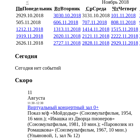
<
Ноябрь 2018
Пн
Понедельник
Вт
Вторник
Ср
Среда
Чт
Четверг
29
29.10.2018
30
30.10.2018
31
31.10.2018
1
01.11.2018
5
05.11.2018
6
06.11.2018
7
07.11.2018
8
08.11.2018
12
12.11.2018
13
13.11.2018
14
14.11.2018
15
15.11.2018
19
19.11.2018
20
20.11.2018
21
21.11.2018
22
22.11.2018
26
26.11.2018
27
27.11.2018
28
28.11.2018
29
29.11.2018
Сегодня
Сегодня нет событий
Скоро
11
Августа
11:30
-
12:30
Виртуальный концертный зал 0+
Показ м/ф «Мойдодыр» (Союзмультфильм, 1954,
16 мин.); «Ивашка из Дворца пионеров»
(Союзмультфильм, 1981, 10 мин.); «Паровозик из
Ромашкова» (Союзмультфильм, 1967, 10 мин.)
(Ульяновой, 1, зал № 12)