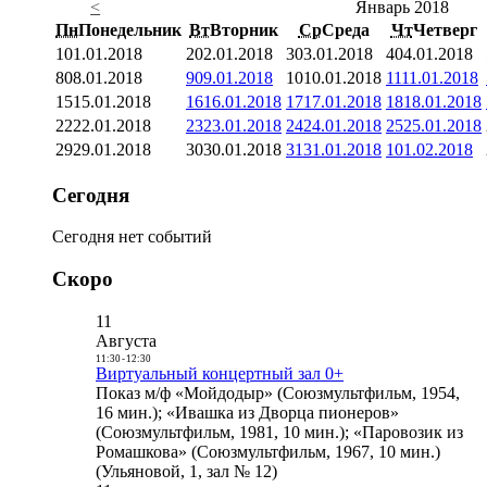
<
Январь 2018
Пн
Понедельник
Вт
Вторник
Ср
Среда
Чт
Четверг
1
01.01.2018
2
02.01.2018
3
03.01.2018
4
04.01.2018
8
08.01.2018
9
09.01.2018
10
10.01.2018
11
11.01.2018
15
15.01.2018
16
16.01.2018
17
17.01.2018
18
18.01.2018
22
22.01.2018
23
23.01.2018
24
24.01.2018
25
25.01.2018
29
29.01.2018
30
30.01.2018
31
31.01.2018
1
01.02.2018
Сегодня
Сегодня нет событий
Скоро
11
Августа
11:30
-
12:30
Виртуальный концертный зал 0+
Показ м/ф «Мойдодыр» (Союзмультфильм, 1954,
16 мин.); «Ивашка из Дворца пионеров»
(Союзмультфильм, 1981, 10 мин.); «Паровозик из
Ромашкова» (Союзмультфильм, 1967, 10 мин.)
(Ульяновой, 1, зал № 12)