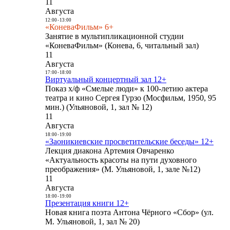
11
Августа
12:00
-
13:00
«КоневаФильм» 6+
Занятие в мультипликационной студии
«КоневаФильм» (Конева, 6, читальный зал)
11
Августа
17:00
-
18:00
Виртуальный концертный зал 12+
Показ х/ф «Смелые люди» к 100-летию актера
театра и кино Сергея Гурзо (Мосфильм, 1950, 95
мин.) (Ульяновой, 1, зал № 12)
11
Августа
18:00
-
19:00
«Заоникиевские просветительские беседы» 12+
Лекция диакона Артемия Овчаренко
«Актуальность красоты на пути духовного
преображения» (М. Ульяновой, 1, зале №12)
11
Августа
18:00
-
19:00
Презентация книги 12+
Новая книга поэта Антона Чёрного «Сбор» (ул.
М. Ульяновой, 1, зал № 20)