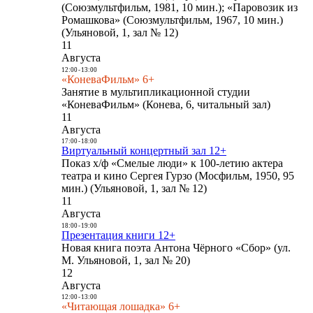
(Союзмультфильм, 1981, 10 мин.); «Паровозик из
Ромашкова» (Союзмультфильм, 1967, 10 мин.)
(Ульяновой, 1, зал № 12)
11
Августа
12:00
-
13:00
«КоневаФильм» 6+
Занятие в мультипликационной студии
«КоневаФильм» (Конева, 6, читальный зал)
11
Августа
17:00
-
18:00
Виртуальный концертный зал 12+
Показ х/ф «Смелые люди» к 100-летию актера
театра и кино Сергея Гурзо (Мосфильм, 1950, 95
мин.) (Ульяновой, 1, зал № 12)
11
Августа
18:00
-
19:00
Презентация книги 12+
Новая книга поэта Антона Чёрного «Сбор» (ул.
М. Ульяновой, 1, зал № 20)
12
Августа
12:00
-
13:00
«Читающая лошадка» 6+