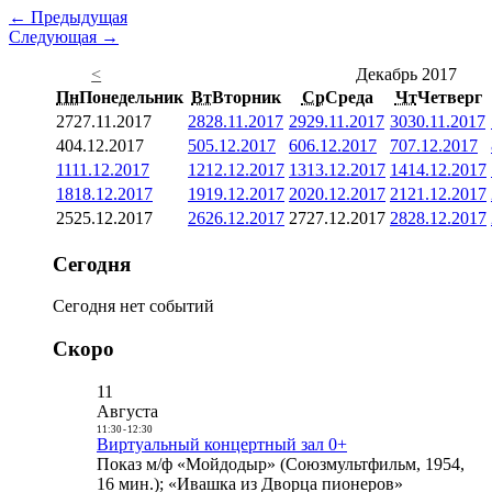
← Предыдущая
Следующая →
<
Декабрь 2017
Пн
Понедельник
Вт
Вторник
Ср
Среда
Чт
Четверг
27
27.11.2017
28
28.11.2017
29
29.11.2017
30
30.11.2017
4
04.12.2017
5
05.12.2017
6
06.12.2017
7
07.12.2017
11
11.12.2017
12
12.12.2017
13
13.12.2017
14
14.12.2017
18
18.12.2017
19
19.12.2017
20
20.12.2017
21
21.12.2017
25
25.12.2017
26
26.12.2017
27
27.12.2017
28
28.12.2017
Сегодня
Сегодня нет событий
Скоро
11
Августа
11:30
-
12:30
Виртуальный концертный зал 0+
Показ м/ф «Мойдодыр» (Союзмультфильм, 1954,
16 мин.); «Ивашка из Дворца пионеров»