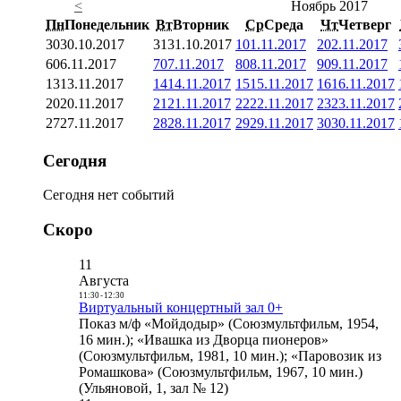
<
Ноябрь 2017
Пн
Понедельник
Вт
Вторник
Ср
Среда
Чт
Четверг
30
30.10.2017
31
31.10.2017
1
01.11.2017
2
02.11.2017
6
06.11.2017
7
07.11.2017
8
08.11.2017
9
09.11.2017
13
13.11.2017
14
14.11.2017
15
15.11.2017
16
16.11.2017
20
20.11.2017
21
21.11.2017
22
22.11.2017
23
23.11.2017
27
27.11.2017
28
28.11.2017
29
29.11.2017
30
30.11.2017
Сегодня
Сегодня нет событий
Скоро
11
Августа
11:30
-
12:30
Виртуальный концертный зал 0+
Показ м/ф «Мойдодыр» (Союзмультфильм, 1954,
16 мин.); «Ивашка из Дворца пионеров»
(Союзмультфильм, 1981, 10 мин.); «Паровозик из
Ромашкова» (Союзмультфильм, 1967, 10 мин.)
(Ульяновой, 1, зал № 12)