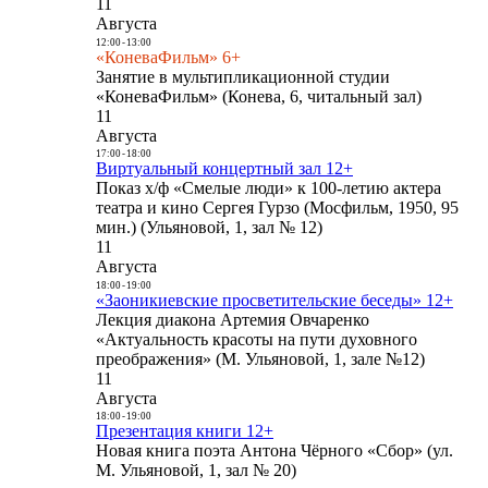
11
Августа
12:00
-
13:00
«КоневаФильм» 6+
Занятие в мультипликационной студии
«КоневаФильм» (Конева, 6, читальный зал)
11
Августа
17:00
-
18:00
Виртуальный концертный зал 12+
Показ х/ф «Смелые люди» к 100-летию актера
театра и кино Сергея Гурзо (Мосфильм, 1950, 95
мин.) (Ульяновой, 1, зал № 12)
11
Августа
18:00
-
19:00
«Заоникиевские просветительские беседы» 12+
Лекция диакона Артемия Овчаренко
«Актуальность красоты на пути духовного
преображения» (М. Ульяновой, 1, зале №12)
11
Августа
18:00
-
19:00
Презентация книги 12+
Новая книга поэта Антона Чёрного «Сбор» (ул.
М. Ульяновой, 1, зал № 20)