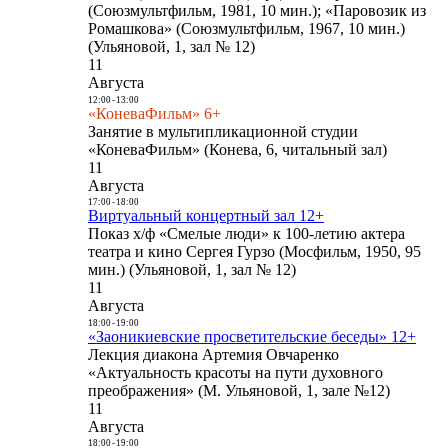
(Союзмультфильм, 1981, 10 мин.); «Паровозик из
Ромашкова» (Союзмультфильм, 1967, 10 мин.)
(Ульяновой, 1, зал № 12)
11
Августа
12:00
-
13:00
«КоневаФильм» 6+
Занятие в мультипликационной студии
«КоневаФильм» (Конева, 6, читальный зал)
11
Августа
17:00
-
18:00
Виртуальный концертный зал 12+
Показ х/ф «Смелые люди» к 100-летию актера
театра и кино Сергея Гурзо (Мосфильм, 1950, 95
мин.) (Ульяновой, 1, зал № 12)
11
Августа
18:00
-
19:00
«Заоникиевские просветительские беседы» 12+
Лекция диакона Артемия Овчаренко
«Актуальность красоты на пути духовного
преображения» (М. Ульяновой, 1, зале №12)
11
Августа
18:00
-
19:00