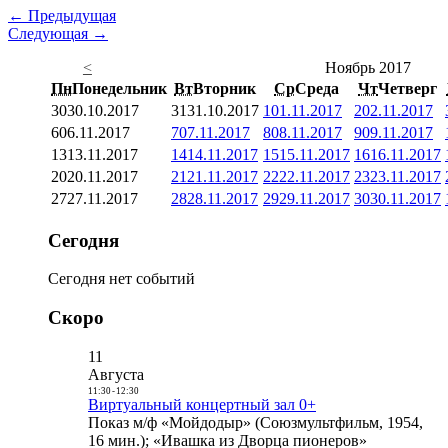
← Предыдущая
Следующая →
<
Ноябрь 2017
Пн
Понедельник
Вт
Вторник
Ср
Среда
Чт
Четверг
30
30.10.2017
31
31.10.2017
1
01.11.2017
2
02.11.2017
6
06.11.2017
7
07.11.2017
8
08.11.2017
9
09.11.2017
13
13.11.2017
14
14.11.2017
15
15.11.2017
16
16.11.2017
20
20.11.2017
21
21.11.2017
22
22.11.2017
23
23.11.2017
27
27.11.2017
28
28.11.2017
29
29.11.2017
30
30.11.2017
Сегодня
Сегодня нет событий
Скоро
11
Августа
11:30
-
12:30
Виртуальный концертный зал 0+
Показ м/ф «Мойдодыр» (Союзмультфильм, 1954,
16 мин.); «Ивашка из Дворца пионеров»