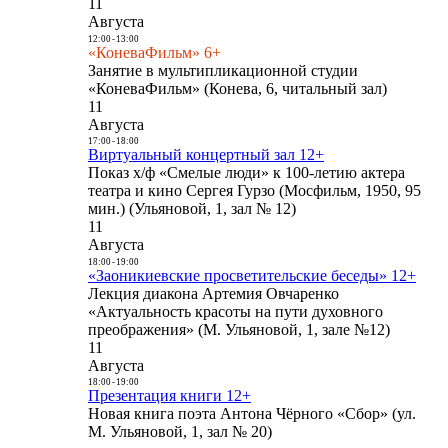
11
Августа
12:00
-
13:00
«КоневаФильм» 6+
Занятие в мультипликационной студии
«КоневаФильм» (Конева, 6, читальный зал)
11
Августа
17:00
-
18:00
Виртуальный концертный зал 12+
Показ х/ф «Смелые люди» к 100-летию актера
театра и кино Сергея Гурзо (Мосфильм, 1950, 95
мин.) (Ульяновой, 1, зал № 12)
11
Августа
18:00
-
19:00
«Заоникиевские просветительские беседы» 12+
Лекция диакона Артемия Овчаренко
«Актуальность красоты на пути духовного
преображения» (М. Ульяновой, 1, зале №12)
11
Августа
18:00
-
19:00
Презентация книги 12+
Новая книга поэта Антона Чёрного «Сбор» (ул.
М. Ульяновой, 1, зал № 20)