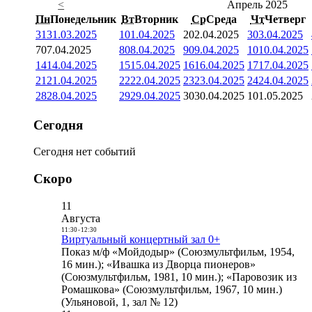
<
Апрель 2025
Пн
Понедельник
Вт
Вторник
Ср
Среда
Чт
Четверг
31
31.03.2025
1
01.04.2025
2
02.04.2025
3
03.04.2025
7
07.04.2025
8
08.04.2025
9
09.04.2025
10
10.04.2025
14
14.04.2025
15
15.04.2025
16
16.04.2025
17
17.04.2025
21
21.04.2025
22
22.04.2025
23
23.04.2025
24
24.04.2025
28
28.04.2025
29
29.04.2025
30
30.04.2025
1
01.05.2025
Сегодня
Сегодня нет событий
Скоро
11
Августа
11:30
-
12:30
Виртуальный концертный зал 0+
Показ м/ф «Мойдодыр» (Союзмультфильм, 1954,
16 мин.); «Ивашка из Дворца пионеров»
(Союзмультфильм, 1981, 10 мин.); «Паровозик из
Ромашкова» (Союзмультфильм, 1967, 10 мин.)
(Ульяновой, 1, зал № 12)