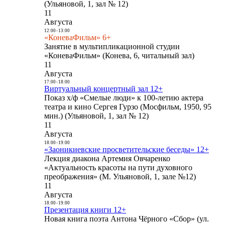
(Ульяновой, 1, зал № 12)
11
Августа
12:00
-
13:00
«КоневаФильм» 6+
Занятие в мультипликационной студии
«КоневаФильм» (Конева, 6, читальный зал)
11
Августа
17:00
-
18:00
Виртуальный концертный зал 12+
Показ х/ф «Смелые люди» к 100-летию актера
театра и кино Сергея Гурзо (Мосфильм, 1950, 95
мин.) (Ульяновой, 1, зал № 12)
11
Августа
18:00
-
19:00
«Заоникиевские просветительские беседы» 12+
Лекция диакона Артемия Овчаренко
«Актуальность красоты на пути духовного
преображения» (М. Ульяновой, 1, зале №12)
11
Августа
18:00
-
19:00
Презентация книги 12+
Новая книга поэта Антона Чёрного «Сбор» (ул.