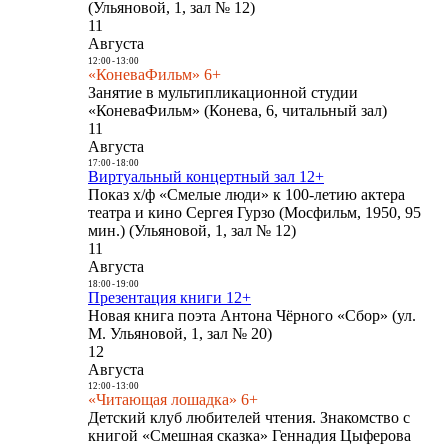
(Ульяновой, 1, зал № 12)
11
Августа
12:00
-
13:00
«КоневаФильм» 6+
Занятие в мультипликационной студии
«КоневаФильм» (Конева, 6, читальный зал)
11
Августа
17:00
-
18:00
Виртуальный концертный зал 12+
Показ х/ф «Смелые люди» к 100-летию актера
театра и кино Сергея Гурзо (Мосфильм, 1950, 95
мин.) (Ульяновой, 1, зал № 12)
11
Августа
18:00
-
19:00
Презентация книги 12+
Новая книга поэта Антона Чёрного «Сбор» (ул.
М. Ульяновой, 1, зал № 20)
12
Августа
12:00
-
13:00
«Читающая лошадка» 6+
Детский клуб любителей чтения. Знакомство с
книгой «Смешная сказка» Геннадия Цыферова