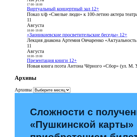
17:00
-
18:00
Виртуальный концертный зал 12+
Показ х/ф «Смелые люди» к 100-летию актера театра
11
Августа
18:00
-
19:00
«Заоникиевские просветительские беседы» 12+
Лекция диакона Артемия Овчаренко «Актуальность 
11
Августа
18:00
-
19:00
Презентация книги 12+
Новая книга поэта Антона Чёрного «Сбор» (ул. М. У
Архивы
Архивы
Сложности с получе
«Пушкинской карты»
приобретением билет