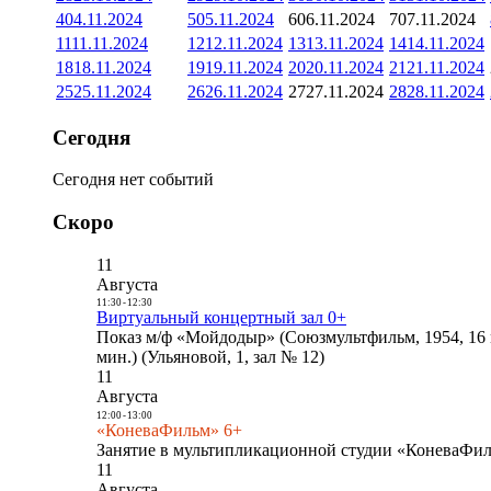
4
04.11.2024
5
05.11.2024
6
06.11.2024
7
07.11.2024
11
11.11.2024
12
12.11.2024
13
13.11.2024
14
14.11.2024
18
18.11.2024
19
19.11.2024
20
20.11.2024
21
21.11.2024
25
25.11.2024
26
26.11.2024
27
27.11.2024
28
28.11.2024
Сегодня
Сегодня нет событий
Скоро
11
Августа
11:30
-
12:30
Виртуальный концертный зал 0+
Показ м/ф «Мойдодыр» (Союзмультфильм, 1954, 16 
мин.) (Ульяновой, 1, зал № 12)
11
Августа
12:00
-
13:00
«КоневаФильм» 6+
Занятие в мультипликационной студии «КоневаФиль
11
Августа