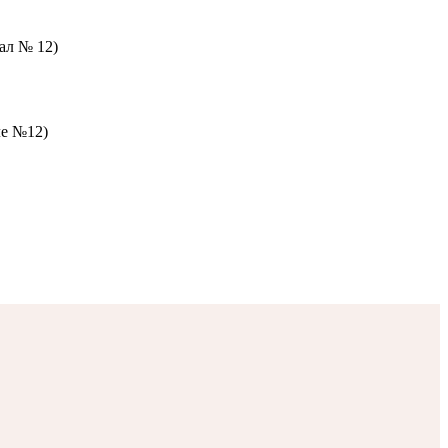
зал № 12)
ле №12)