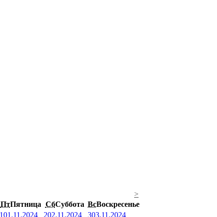
>
Пт
Пятница
Сб
Суббота
Вс
Воскресенье
1
01.11.2024
2
02.11.2024
3
03.11.2024