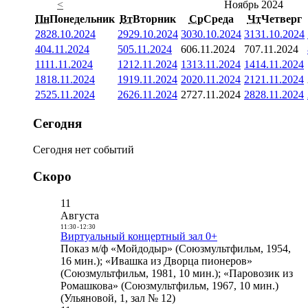
<
Ноябрь 2024
Пн
Понедельник
Вт
Вторник
Ср
Среда
Чт
Четверг
28
28.10.2024
29
29.10.2024
30
30.10.2024
31
31.10.2024
4
04.11.2024
5
05.11.2024
6
06.11.2024
7
07.11.2024
11
11.11.2024
12
12.11.2024
13
13.11.2024
14
14.11.2024
18
18.11.2024
19
19.11.2024
20
20.11.2024
21
21.11.2024
25
25.11.2024
26
26.11.2024
27
27.11.2024
28
28.11.2024
Сегодня
Сегодня нет событий
Скоро
11
Августа
11:30
-
12:30
Виртуальный концертный зал 0+
Показ м/ф «Мойдодыр» (Союзмультфильм, 1954,
16 мин.); «Ивашка из Дворца пионеров»
(Союзмультфильм, 1981, 10 мин.); «Паровозик из
Ромашкова» (Союзмультфильм, 1967, 10 мин.)
(Ульяновой, 1, зал № 12)