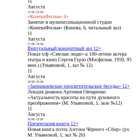
11
Августа
12:00
-
13:00
«КоневаФильм» 6+
Занятие в мультипликационной студии
«КоневаФильм» (Конева, 6, читальный зал)
11
Августа
17:00
-
18:00
Виртуальный концертный зал 12+
Показ х/ф «Смелые люди» к 100-летию актера
театра и кино Сергея Гурзо (Мосфильм, 1950, 95
мин.) (Ульяновой, 1, зал № 12)
11
Августа
18:00
-
19:00
«Заоникиевские просветительские беседы» 12+
Лекция диакона Артемия Овчаренко
«Актуальность красоты на пути духовного
преображения» (М. Ульяновой, 1, зале №12)
11
Августа
18:00
-
19:00
Презентация книги 12+
Новая книга поэта Антона Чёрного «Сбор» (ул.
М. Ульяновой, 1, зал № 20)