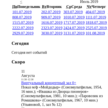
<
Июль 2019
Пн
Понедельник
Вт
Вторник
Ср
Среда
Чт
Четверг
1
01.07.2019
2
02.07.2019
3
03.07.2019
4
04.07.2019
8
08.07.2019
9
09.07.2019
10
10.07.2019
11
11.07.2019
15
15.07.2019
16
16.07.2019
17
17.07.2019
18
18.07.2019
22
22.07.2019
23
23.07.2019
24
24.07.2019
25
25.07.2019
29
29.07.2019
30
30.07.2019
31
31.07.2019
1
01.08.2019
Сегодня
Сегодня нет событий
Скоро
11
Августа
11:30
-
12:30
Виртуальный концертный зал 0+
Показ м/ф «Мойдодыр» (Союзмультфильм, 1954,
16 мин.); «Ивашка из Дворца пионеров»
(Союзмультфильм, 1981, 10 мин.); «Паровозик из
Ромашкова» (Союзмультфильм, 1967, 10 мин.)
(Ульяновой, 1, зал № 12)