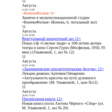
11
Августа
12:00
-
13:00
«КоневаФильм» 6+
Занятие в мультипликационной студии
«КоневаФильм» (Конева, 6, читальный зал)
11
Августа
17:00
-
18:00
Виртуальный концертный зал 12+
Показ х/ф «Смелые люди» к 100-летию актера
театра и кино Сергея Гурзо (Мосфильм, 1950, 95
мин.) (Ульяновой, 1, зал № 12)
11
Августа
18:00
-
19:00
«Заоникиевские просветительские беседы» 12+
Лекция диакона Артемия Овчаренко
«Актуальность красоты на пути духовного
преображения» (М. Ульяновой, 1, зале №12)
11
Августа
18:00
-
19:00
Презентация книги 12+
Новая книга поэта Антона Чёрного «Сбор» (ул.
М. Ульяновой, 1, зал № 20)