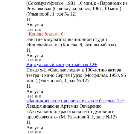
(Союзмультфильм, 1981, 10 мин.); «Паровозик из
Ромашкова» (Союзмультфильм, 1967, 10 мин.)
(Ульяновой, 1, зал № 12)
11
Августа
12:00
-
13:00
«КоневаФильм» 6+
Занятие в мультипликационной студии
«КоневаФильм» (Конева, 6, читальный зал)
11
Августа
17:00
-
18:00
Виртуальный концертный зал 12+
Показ х/ф «Смелые люди» к 100-летию актера
театра и кино Сергея Гурзо (Мосфильм, 1950, 95
мин.) (Ульяновой, 1, зал № 12)
11
Августа
18:00
-
19:00
«Заоникиевские просветительские беседы» 12+
Лекция диакона Артемия Овчаренко
«Актуальность красоты на пути духовного
преображения» (М. Ульяновой, 1, зале №12)
11
Августа
18:00
-
19:00