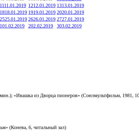
11
11.01.2019
12
12.01.2019
13
13.01.2019
18
18.01.2019
19
19.01.2019
20
20.01.2019
25
25.01.2019
26
26.01.2019
27
27.01.2019
1
01.02.2019
2
02.02.2019
3
03.02.2019
мин.); «Ивашка из Дворца пионеров» (Союзмультфильм, 1981, 10
м» (Конева, 6, читальный зал)