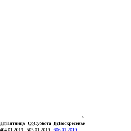
>
Пт
Пятница
Сб
Суббота
Вс
Воскресенье
4
04.01.2019
5
05.01.2019
6
06.01.2019