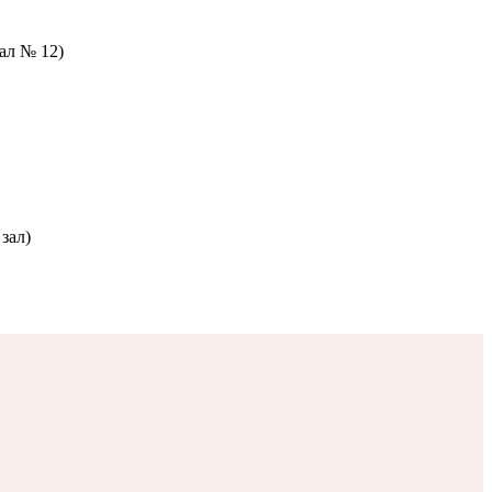
зал № 12)
зал)