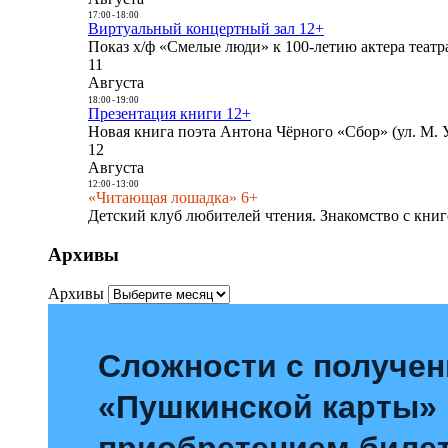
17:00
-
18:00
Виртуальный концертный зал 12+
Показ х/ф «Смелые люди» к 100-летию актера театра
11
Августа
18:00
-
19:00
Презентация книги 12+
Новая книга поэта Антона Чёрного «Сбор» (ул. М. У
12
Августа
12:00
-
13:00
«Читающая лошадка» 6+
Детский клуб любителей чтения. Знакомство с книг
Архивы
Архивы
Сложности с получе
«Пушкинской карты»
приобретением билет