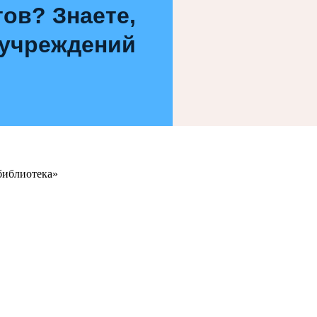
ов? Знаете,
 учреждений
библиотека»