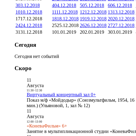
3
03.12.2018
4
04.12.2018
5
05.12.2018
6
06.12.2018
10
10.12.2018
11
11.12.2018
12
12.12.2018
13
13.12.2018
17
17.12.2018
18
18.12.2018
19
19.12.2018
20
20.12.2018
24
24.12.2018
25
25.12.2018
26
26.12.2018
27
27.12.2018
31
31.12.2018
1
01.01.2019
2
02.01.2019
3
03.01.2019
Сегодня
Сегодня нет событий
Скоро
11
Августа
11:30
-
12:30
Виртуальный концертный зал 0+
Показ м/ф «Мойдодыр» (Союзмультфильм, 1954, 16 
мин.) (Ульяновой, 1, зал № 12)
11
Августа
12:00
-
13:00
«КоневаФильм» 6+
Занятие в мультипликационной студии «КоневаФиль