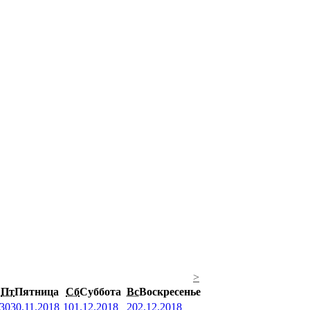
>
Пт
Пятница
Сб
Суббота
Вс
Воскресенье
30
30.11.2018
1
01.12.2018
2
02.12.2018