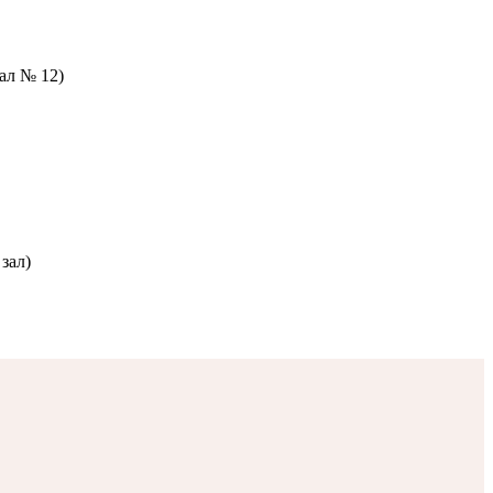
зал № 12)
зал)