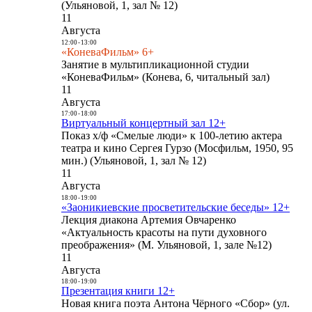
(Ульяновой, 1, зал № 12)
11
Августа
12:00
-
13:00
«КоневаФильм» 6+
Занятие в мультипликационной студии
«КоневаФильм» (Конева, 6, читальный зал)
11
Августа
17:00
-
18:00
Виртуальный концертный зал 12+
Показ х/ф «Смелые люди» к 100-летию актера
театра и кино Сергея Гурзо (Мосфильм, 1950, 95
мин.) (Ульяновой, 1, зал № 12)
11
Августа
18:00
-
19:00
«Заоникиевские просветительские беседы» 12+
Лекция диакона Артемия Овчаренко
«Актуальность красоты на пути духовного
преображения» (М. Ульяновой, 1, зале №12)
11
Августа
18:00
-
19:00
Презентация книги 12+
Новая книга поэта Антона Чёрного «Сбор» (ул.