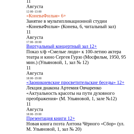
11
Августа
12:00
-
13:00
«КоневаФильм» 6+
Занятие в мультипликационной студии
«КоневаФильм» (Конева, 6, читальный зал)
11
Августа
17:00
-
18:00
Виртуальный концертный зал 12+
Показ х/ф «Смелые люди» к 100-летию актера
театра и кино Сергея Гурзо (Мосфильм, 1950, 95
мин.) (Ульяновой, 1, зал № 12)
11
Августа
18:00
-
19:00
«Заоникиевские просветительские беседы» 12+
Лекция диакона Артемия Овчаренко
«Актуальность красоты на пути духовного
преображения» (М. Ульяновой, 1, зале №12)
11
Августа
18:00
-
19:00
Презентация книги 12+
Новая книга поэта Антона Чёрного «Сбор» (ул.
М. Ульяновой, 1, зал № 20)