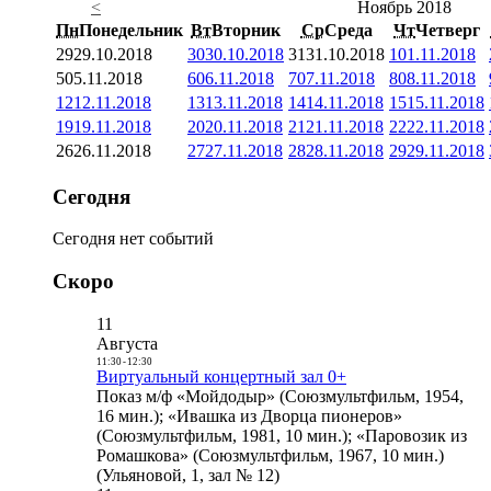
<
Ноябрь 2018
Пн
Понедельник
Вт
Вторник
Ср
Среда
Чт
Четверг
29
29.10.2018
30
30.10.2018
31
31.10.2018
1
01.11.2018
5
05.11.2018
6
06.11.2018
7
07.11.2018
8
08.11.2018
12
12.11.2018
13
13.11.2018
14
14.11.2018
15
15.11.2018
19
19.11.2018
20
20.11.2018
21
21.11.2018
22
22.11.2018
26
26.11.2018
27
27.11.2018
28
28.11.2018
29
29.11.2018
Сегодня
Сегодня нет событий
Скоро
11
Августа
11:30
-
12:30
Виртуальный концертный зал 0+
Показ м/ф «Мойдодыр» (Союзмультфильм, 1954,
16 мин.); «Ивашка из Дворца пионеров»
(Союзмультфильм, 1981, 10 мин.); «Паровозик из
Ромашкова» (Союзмультфильм, 1967, 10 мин.)
(Ульяновой, 1, зал № 12)