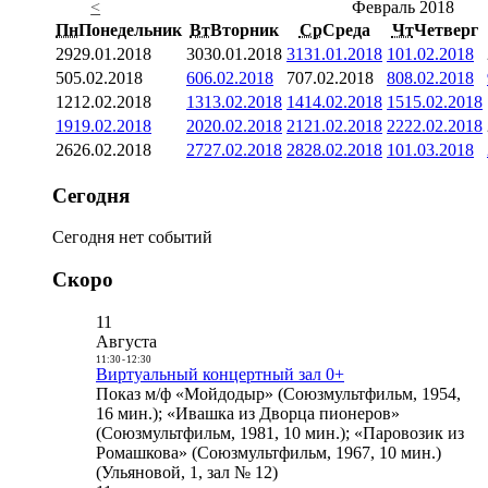
<
Февраль 2018
Пн
Понедельник
Вт
Вторник
Ср
Среда
Чт
Четверг
29
29.01.2018
30
30.01.2018
31
31.01.2018
1
01.02.2018
5
05.02.2018
6
06.02.2018
7
07.02.2018
8
08.02.2018
12
12.02.2018
13
13.02.2018
14
14.02.2018
15
15.02.2018
19
19.02.2018
20
20.02.2018
21
21.02.2018
22
22.02.2018
26
26.02.2018
27
27.02.2018
28
28.02.2018
1
01.03.2018
Сегодня
Сегодня нет событий
Скоро
11
Августа
11:30
-
12:30
Виртуальный концертный зал 0+
Показ м/ф «Мойдодыр» (Союзмультфильм, 1954,
16 мин.); «Ивашка из Дворца пионеров»
(Союзмультфильм, 1981, 10 мин.); «Паровозик из
Ромашкова» (Союзмультфильм, 1967, 10 мин.)
(Ульяновой, 1, зал № 12)