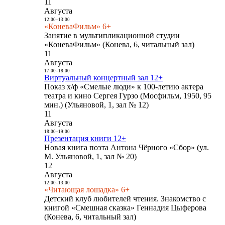
11
Августа
12:00
-
13:00
«КоневаФильм» 6+
Занятие в мультипликационной студии
«КоневаФильм» (Конева, 6, читальный зал)
11
Августа
17:00
-
18:00
Виртуальный концертный зал 12+
Показ х/ф «Смелые люди» к 100-летию актера
театра и кино Сергея Гурзо (Мосфильм, 1950, 95
мин.) (Ульяновой, 1, зал № 12)
11
Августа
18:00
-
19:00
Презентация книги 12+
Новая книга поэта Антона Чёрного «Сбор» (ул.
М. Ульяновой, 1, зал № 20)
12
Августа
12:00
-
13:00
«Читающая лошадка» 6+
Детский клуб любителей чтения. Знакомство с
книгой «Смешная сказка» Геннадия Цыферова
(Конева, 6, читальный зал)