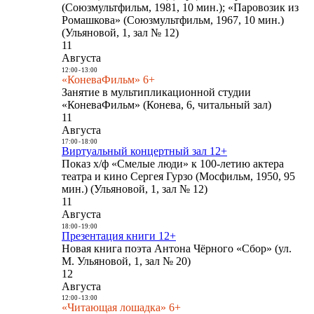
(Союзмультфильм, 1981, 10 мин.); «Паровозик из
Ромашкова» (Союзмультфильм, 1967, 10 мин.)
(Ульяновой, 1, зал № 12)
11
Августа
12:00
-
13:00
«КоневаФильм» 6+
Занятие в мультипликационной студии
«КоневаФильм» (Конева, 6, читальный зал)
11
Августа
17:00
-
18:00
Виртуальный концертный зал 12+
Показ х/ф «Смелые люди» к 100-летию актера
театра и кино Сергея Гурзо (Мосфильм, 1950, 95
мин.) (Ульяновой, 1, зал № 12)
11
Августа
18:00
-
19:00
Презентация книги 12+
Новая книга поэта Антона Чёрного «Сбор» (ул.
М. Ульяновой, 1, зал № 20)
12
Августа
12:00
-
13:00
«Читающая лошадка» 6+