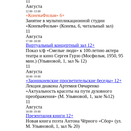
11
Августа
12:00
-
13:00
«КоневаФильм» 6+
Занятие в мультипликационной студии
«КоневаФильм» (Конева, 6, читальный зал)
11
Августа
17:00
-
18:00
Виртуальный концертный зал 12+
Показ х/ф «Смелые люди» к 100-летию актера
театра и кино Сергея Гурзо (Мосфильм, 1950, 95
мин.) (Ульяновой, 1, зал № 12)
11
Августа
18:00
-
19:00
«Заоникиевские просветительские беседы» 12+
Лекция диакона Артемия Овчаренко
«Актуальность красоты на пути духовного
преображения» (М. Ульяновой, 1, зале №12)
11
Августа
18:00
-
19:00
Презентация книги 12+
Новая книга поэта Антона Чёрного «Сбор» (ул.
М. Ульяновой, 1, зал № 20)