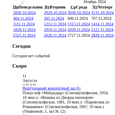
<
Ноябрь 2024
Пн
Понедельник
Вт
Вторник
Ср
Среда
Чт
Четверг
28
28.10.2024
29
29.10.2024
30
30.10.2024
31
31.10.2024
4
04.11.2024
5
05.11.2024
6
06.11.2024
7
07.11.2024
11
11.11.2024
12
12.11.2024
13
13.11.2024
14
14.11.2024
18
18.11.2024
19
19.11.2024
20
20.11.2024
21
21.11.2024
25
25.11.2024
26
26.11.2024
27
27.11.2024
28
28.11.2024
Сегодня
Сегодня нет событий
Скоро
11
Августа
11:30
-
12:30
Виртуальный концертный зал 0+
Показ м/ф «Мойдодыр» (Союзмультфильм, 1954,
16 мин.); «Ивашка из Дворца пионеров»
(Союзмультфильм, 1981, 10 мин.); «Паровозик из
Ромашкова» (Союзмультфильм, 1967, 10 мин.)
(Ульяновой, 1, зал № 12)