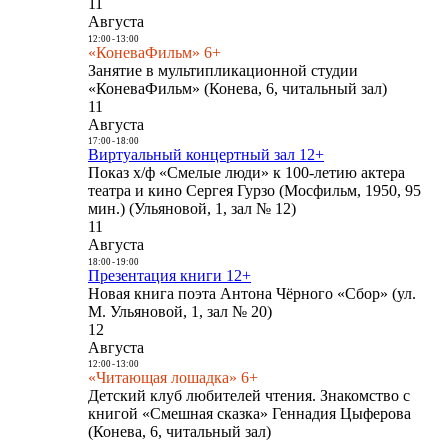
11
Августа
12:00
-
13:00
«КоневаФильм» 6+
Занятие в мультипликационной студии
«КоневаФильм» (Конева, 6, читальный зал)
11
Августа
17:00
-
18:00
Виртуальный концертный зал 12+
Показ х/ф «Смелые люди» к 100-летию актера
театра и кино Сергея Гурзо (Мосфильм, 1950, 95
мин.) (Ульяновой, 1, зал № 12)
11
Августа
18:00
-
19:00
Презентация книги 12+
Новая книга поэта Антона Чёрного «Сбор» (ул.
М. Ульяновой, 1, зал № 20)
12
Августа
12:00
-
13:00
«Читающая лошадка» 6+
Детский клуб любителей чтения. Знакомство с
книгой «Смешная сказка» Геннадия Цыферова
(Конева, 6, читальный зал)