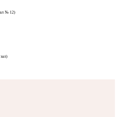
зал № 12)
зал)