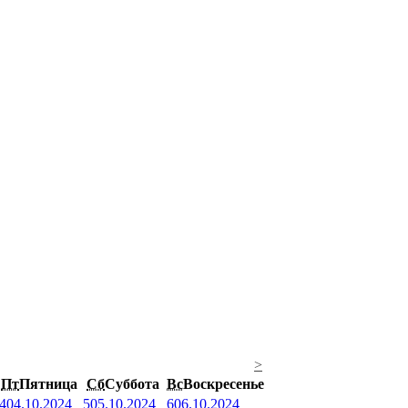
>
Пт
Пятница
Сб
Суббота
Вс
Воскресенье
4
04.10.2024
5
05.10.2024
6
06.10.2024