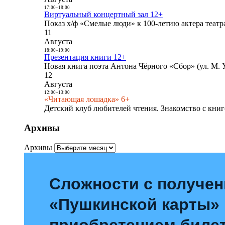
17:00
-
18:00
Виртуальный концертный зал 12+
Показ х/ф «Смелые люди» к 100-летию актера театра
11
Августа
18:00
-
19:00
Презентация книги 12+
Новая книга поэта Антона Чёрного «Сбор» (ул. М. У
12
Августа
12:00
-
13:00
«Читающая лошадка» 6+
Детский клуб любителей чтения. Знакомство с книг
Архивы
Архивы
Сложности с получе
«Пушкинской карты»
приобретением билет