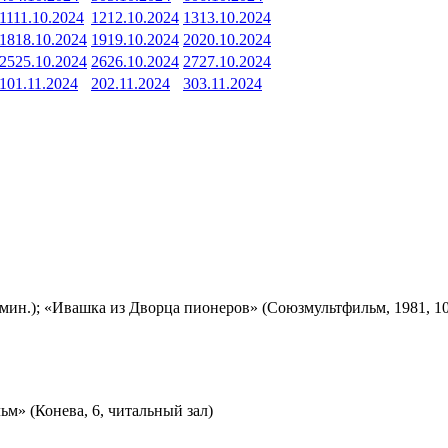
11
11.10.2024
12
12.10.2024
13
13.10.2024
18
18.10.2024
19
19.10.2024
20
20.10.2024
25
25.10.2024
26
26.10.2024
27
27.10.2024
1
01.11.2024
2
02.11.2024
3
03.11.2024
мин.); «Ивашка из Дворца пионеров» (Союзмультфильм, 1981, 10
м» (Конева, 6, читальный зал)