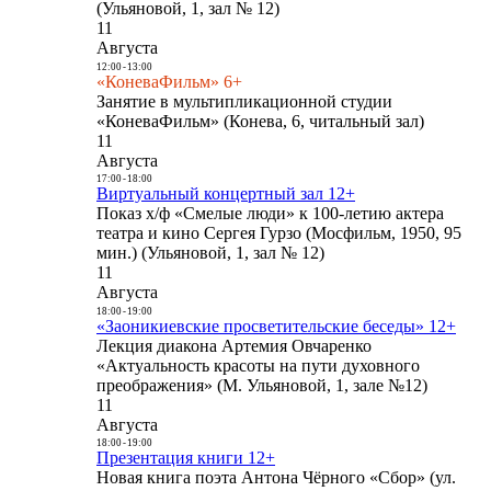
(Ульяновой, 1, зал № 12)
11
Августа
12:00
-
13:00
«КоневаФильм» 6+
Занятие в мультипликационной студии
«КоневаФильм» (Конева, 6, читальный зал)
11
Августа
17:00
-
18:00
Виртуальный концертный зал 12+
Показ х/ф «Смелые люди» к 100-летию актера
театра и кино Сергея Гурзо (Мосфильм, 1950, 95
мин.) (Ульяновой, 1, зал № 12)
11
Августа
18:00
-
19:00
«Заоникиевские просветительские беседы» 12+
Лекция диакона Артемия Овчаренко
«Актуальность красоты на пути духовного
преображения» (М. Ульяновой, 1, зале №12)
11
Августа
18:00
-
19:00
Презентация книги 12+
Новая книга поэта Антона Чёрного «Сбор» (ул.