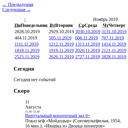
← Предыдущая
Следующая →
<
Ноябрь 2019
Пн
Понедельник
Вт
Вторник
Ср
Среда
Чт
Четверг
28
28.10.2019
29
29.10.2019
30
30.10.2019
31
31.10.2019
4
04.11.2019
5
05.11.2019
6
06.11.2019
7
07.11.2019
11
11.11.2019
12
12.11.2019
13
13.11.2019
14
14.11.2019
18
18.11.2019
19
19.11.2019
20
20.11.2019
21
21.11.2019
25
25.11.2019
26
26.11.2019
27
27.11.2019
28
28.11.2019
Сегодня
Сегодня нет событий
Скоро
11
Августа
11:30
-
12:30
Виртуальный концертный зал 0+
Показ м/ф «Мойдодыр» (Союзмультфильм, 1954,
16 мин.); «Ивашка из Дворца пионеров»