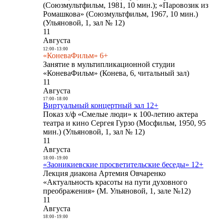
(Союзмультфильм, 1981, 10 мин.); «Паровозик из
Ромашкова» (Союзмультфильм, 1967, 10 мин.)
(Ульяновой, 1, зал № 12)
11
Августа
12:00
-
13:00
«КоневаФильм» 6+
Занятие в мультипликационной студии
«КоневаФильм» (Конева, 6, читальный зал)
11
Августа
17:00
-
18:00
Виртуальный концертный зал 12+
Показ х/ф «Смелые люди» к 100-летию актера
театра и кино Сергея Гурзо (Мосфильм, 1950, 95
мин.) (Ульяновой, 1, зал № 12)
11
Августа
18:00
-
19:00
«Заоникиевские просветительские беседы» 12+
Лекция диакона Артемия Овчаренко
«Актуальность красоты на пути духовного
преображения» (М. Ульяновой, 1, зале №12)
11
Августа
18:00
-
19:00