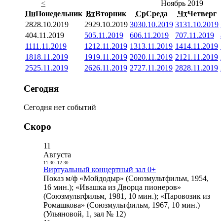
<
Ноябрь 2019
Пн
Понедельник
Вт
Вторник
Ср
Среда
Чт
Четверг
28
28.10.2019
29
29.10.2019
30
30.10.2019
31
31.10.2019
4
04.11.2019
5
05.11.2019
6
06.11.2019
7
07.11.2019
11
11.11.2019
12
12.11.2019
13
13.11.2019
14
14.11.2019
18
18.11.2019
19
19.11.2019
20
20.11.2019
21
21.11.2019
25
25.11.2019
26
26.11.2019
27
27.11.2019
28
28.11.2019
Сегодня
Сегодня нет событий
Скоро
11
Августа
11:30
-
12:30
Виртуальный концертный зал 0+
Показ м/ф «Мойдодыр» (Союзмультфильм, 1954,
16 мин.); «Ивашка из Дворца пионеров»
(Союзмультфильм, 1981, 10 мин.); «Паровозик из
Ромашкова» (Союзмультфильм, 1967, 10 мин.)
(Ульяновой, 1, зал № 12)