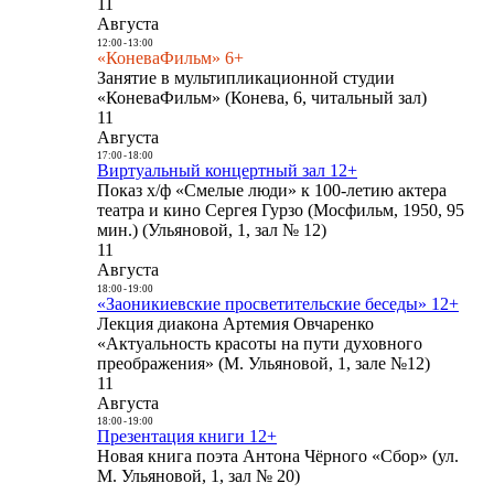
11
Августа
12:00
-
13:00
«КоневаФильм» 6+
Занятие в мультипликационной студии
«КоневаФильм» (Конева, 6, читальный зал)
11
Августа
17:00
-
18:00
Виртуальный концертный зал 12+
Показ х/ф «Смелые люди» к 100-летию актера
театра и кино Сергея Гурзо (Мосфильм, 1950, 95
мин.) (Ульяновой, 1, зал № 12)
11
Августа
18:00
-
19:00
«Заоникиевские просветительские беседы» 12+
Лекция диакона Артемия Овчаренко
«Актуальность красоты на пути духовного
преображения» (М. Ульяновой, 1, зале №12)
11
Августа
18:00
-
19:00
Презентация книги 12+
Новая книга поэта Антона Чёрного «Сбор» (ул.
М. Ульяновой, 1, зал № 20)