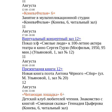
11
Августа
12:00
-
13:00
«КоневаФильм» 6+
Занятие в мультипликационной студии
«КоневаФильм» (Конева, 6, читальный зал)
11
Августа
17:00
-
18:00
Виртуальный концертный зал 12+
Показ х/ф «Смелые люди» к 100-летию актера
театра и кино Сергея Гурзо (Мосфильм, 1950, 95
мин.) (Ульяновой, 1, зал № 12)
11
Августа
18:00
-
19:00
Презентация книги 12+
Новая книга поэта Антона Чёрного «Сбор» (ул.
М. Ульяновой, 1, зал № 20)
12
Августа
12:00
-
13:00
«Читающая лошадка» 6+
Детский клуб любителей чтения. Знакомство с
книгой «Смешная сказка» Геннадия Цыферова
(Конева, 6, читальный зал)