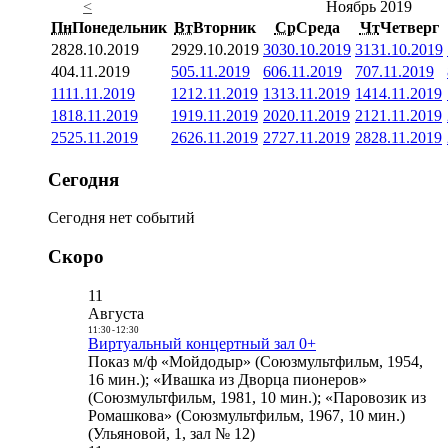
<
Ноябрь 2019
Пн
Понедельник
Вт
Вторник
Ср
Среда
Чт
Четверг
28
28.10.2019
29
29.10.2019
30
30.10.2019
31
31.10.2019
4
04.11.2019
5
05.11.2019
6
06.11.2019
7
07.11.2019
11
11.11.2019
12
12.11.2019
13
13.11.2019
14
14.11.2019
18
18.11.2019
19
19.11.2019
20
20.11.2019
21
21.11.2019
25
25.11.2019
26
26.11.2019
27
27.11.2019
28
28.11.2019
Сегодня
Сегодня нет событий
Скоро
11
Августа
11:30
-
12:30
Виртуальный концертный зал 0+
Показ м/ф «Мойдодыр» (Союзмультфильм, 1954,
16 мин.); «Ивашка из Дворца пионеров»
(Союзмультфильм, 1981, 10 мин.); «Паровозик из
Ромашкова» (Союзмультфильм, 1967, 10 мин.)
(Ульяновой, 1, зал № 12)